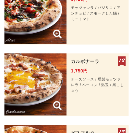
モッツァレラ / バジリコ / ア
ンチョビ / スモークした鰯 /
ミニトマト
カルボナーラ
1,750円
チーズソース / 燻製モッツァ
レラ / ベーコン / 温玉 / 黒こし
ょう
ビスマルク